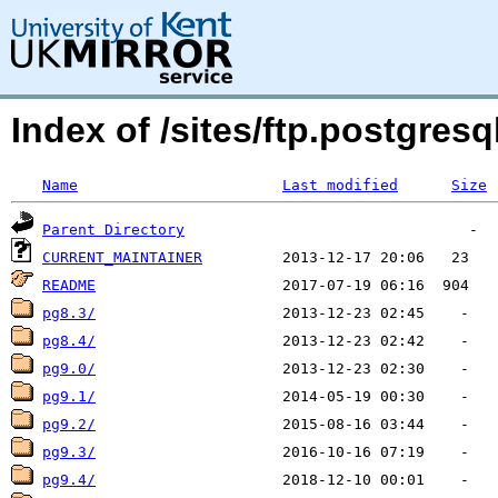
Index of /sites/ftp.postgresq
Name
Last modified
Size
Parent Directory
CURRENT_MAINTAINER
README
pg8.3/
pg8.4/
pg9.0/
pg9.1/
pg9.2/
pg9.3/
pg9.4/