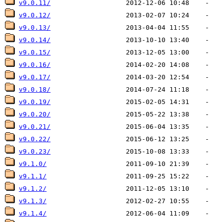
v9.0.11/
v9.0.12/
v9.0.13/
v9.0.14/
v9.0.15/
v9.0.16/
v9.0.17/
v9.0.18/
v9.0.19/
v9.0.20/
v9.0.21/
v9.0.22/
v9.0.23/
v9.1.0/
v9.1.1/
v9.1.2/
v9.1.3/
v9.1.4/