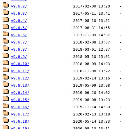
v9.6.2/
v9.6.3/
v9.6.4/
v9.6.5/
v9.6.6/
v9.6.7/
v9.6.8/
v9.6.9/
v9.6.10/
v9.6.11/
v9.6.12/
v9.6.13/
v9.6.14/
v9.6.15/
v9.6.16/
v9.6.17/
v9.6.18/
v9.6.19/