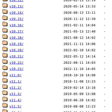
v10.12/
v10.13/
v10.14/
v10.15/
v10.16/
v10.17/
v10.18/
v10.19/
v10.20/
v10.21/
v10.22/
v10.23/
v11.0/
v11.1/
v11.2/
v11.3/
v11.4/
v11.5/