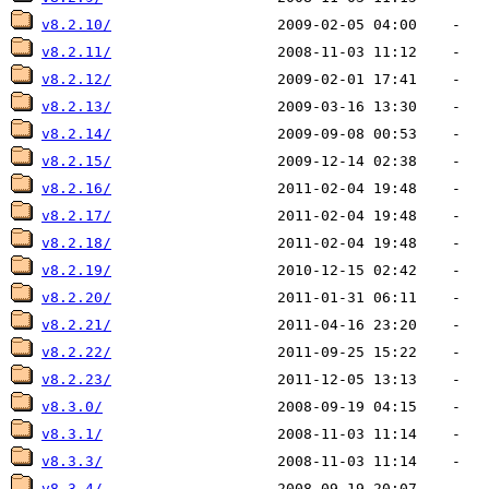
v8.2.10/
v8.2.11/
v8.2.12/
v8.2.13/
v8.2.14/
v8.2.15/
v8.2.16/
v8.2.17/
v8.2.18/
v8.2.19/
v8.2.20/
v8.2.21/
v8.2.22/
v8.2.23/
v8.3.0/
v8.3.1/
v8.3.3/
v8.3.4/