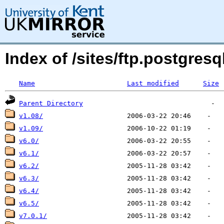
Index of /sites/ftp.postgresq
Name
Last modified
Size
Parent Directory
v1.08/
v1.09/
v6.0/
v6.1/
v6.2/
v6.3/
v6.4/
v6.5/
v7.0.1/