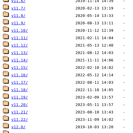
v11.6/
v11.7/
v11.8/
v11.9/
v11.10/
v11.11/
v11.12/
v11.13/
v11.14/
v11.15/
v11.16/
v11.17/
v11.18/
v11.19/
v11.20/
v11.21/
v11.22/
v12.0/