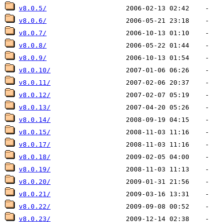
v8.0.5/
v8.0.6/
v8.0.7/
v8.0.8/
v8.0.9/
v8.0.10/
v8.0.11/
v8.0.12/
v8.0.13/
v8.0.14/
v8.0.15/
v8.0.17/
v8.0.18/
v8.0.19/
v8.0.20/
v8.0.21/
v8.0.22/
v8.0.23/