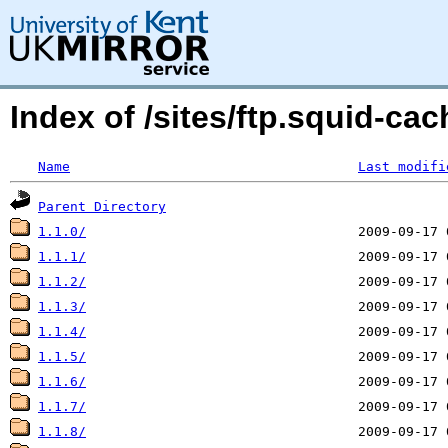
Index of /sites/ftp.squid-cac
Name
Last modifi
Parent Directory
1.1.0/
1.1.1/
1.1.2/
1.1.3/
1.1.4/
1.1.5/
1.1.6/
1.1.7/
1.1.8/